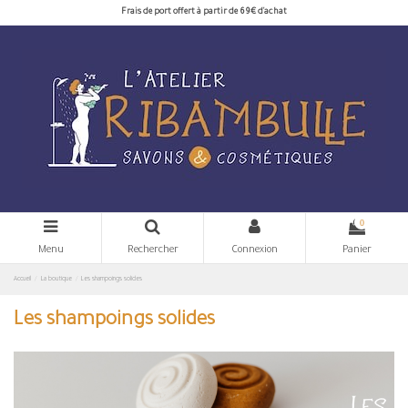
Frais de port offert à partir de 69€ d'achat
0
Menu
Rechercher
Connexion
Panier
Accueil
La boutique
Les shampoings solides
Les shampoings solides