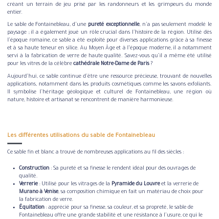
créant un terrain de jeu prisé par les randonneurs et les grimpeurs du monde
entier.
Le sable de Fontainebleau, d'une
pureté exceptionnelle
, n'a pas seulement modelé le
paysage ; il a également joué un rôle crucial dans l'histoire de la région. Utilisé dès
l'époque romaine, ce sable a été exploité pour diverses applications grâce à sa finesse
et à sa haute teneur en silice. Au Moyen Âge et à l’époque moderne, il a notamment
servi à la fabrication de verre de haute qualité. Savez-vous qu'il a même été utilisé
pour les vitres de la célèbre
cathédrale Notre-Dame de Paris
?
Aujourd'hui, ce sable continue d'être une ressource précieuse, trouvant de nouvelles
applications, notamment dans les produits cosmétiques comme les savons exfoliants.
Il symbolise l'héritage géologique et culturel de Fontainebleau, une région où
nature, histoire et artisanat se rencontrent de manière harmonieuse.
Les différentes utilisations du sable de Fontainebleau
Ce sable fin et blanc a trouvé de nombreuses applications au fil des siècles :
Construction
: Sa pureté et sa finesse le rendent idéal pour des ouvrages de
qualité.
Verrerie
: Utilisé pour les vitrages de la
Pyramide du Louvre
et la verrerie de
Murano à Venise
, sa composition chimique en fait un matériau de choix pour
la fabrication de verre.
Équitation
: apprécié pour sa finesse, sa couleur, et sa propreté, le sable de
Fontainebleau offre une grande stabilité et une résistance à l'usure, ce qui le