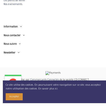
Les points de vente
Nos évènements
Information
Nous contacter
Nous suivre
Newsletter
Réalisé par
Commerçants Connectés
de la société CD CONNECT.
Ce site utilise des cookies. En poursuivant votre navigation sur ce site, vous acceptez
notre utilisation des cookies.
En savoir plus ici
.
5.0
Accepter