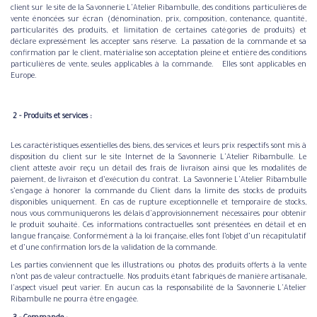
client sur le site de la Savonnerie L'Atelier Ribambulle, des conditions particulières de
vente énoncées sur écran (dénomination, prix, composition, contenance, quantité,
particularités des produits, et limitation de certaines catégories de produits) et
déclare expressément les accepter sans réserve. La passation de la commande et sa
confirmation par le client, matérialise son acceptation pleine et entière des conditions
particulières de vente, seules applicables à la commande. Elles sont applicables en
Europe.
​ ​2 - Produits et services :​
Les caractéristiques essentielles des biens, des services et leurs prix respectifs sont mis à
disposition du client sur le site Internet de la Savonnerie L'Atelier Ribambulle. Le
client atteste avoir reçu un détail des frais de livraison ainsi que les modalités de
paiement, de livraison et d’exécution du contrat. La Savonnerie L'Atelier Ribambulle
s’engage à honorer la commande du Client dans la limite des stocks de produits
disponibles uniquement. En cas de rupture exceptionnelle et temporaire de stocks,
nous vous communiquerons les délais d'approvisionnement nécessaires pour obtenir
le produit souhaité. Ces informations contractuelles sont présentées en détail et en
langue française. Conformément à la loi française, elles font l’objet d’un récapitulatif
et d’une confirmation lors de la validation de la commande.
Les parties conviennent que les illustrations ou photos des produits offerts à la vente
n’ont pas de valeur contractuelle. Nos produits étant fabriqués de manière artisanale,
l'aspect visuel peut varier. En aucun cas la responsabilité de la Savonnerie L'Atelier
Ribambulle ne pourra être engagée.