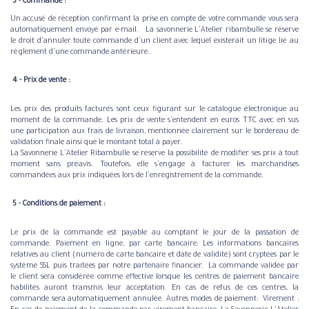
​ ​3 - Commande :
​Un accusé de réception confirmant la prise en compte de votre commande vous sera
automatiquement envoyé par e-mail. La savonnerie L'Atelier ribambulle se réserve
le droit d'annuler toute commande d'un client avec lequel existerait un litige lié au
règlement d'une commande antérieure.
​ 4 - Prix de vente :
​Les prix des produits facturés sont ceux figurant sur le catalogue électronique au
moment de la commande. Les prix de vente s'entendent en euros TTC avec en sus
une participation aux frais de livraison, mentionnée clairement sur le bordereau de
validation finale ainsi que le montant total à payer.
La Savonnerie L'Atelier Ribambulle se réserve la possibilité de modifier ses prix à tout
moment sans préavis. Toutefois, elle s'engage à facturer les marchandises
commandées aux prix indiquées lors de l'enregistrement de la commande.
​ ​5 - Conditions de paiement :
​Le prix de la commande est payable au comptant le jour de la passation de
commande. Paiement en ligne, par carte bancaire: Les informations bancaires
relatives au client (numéro de carte bancaire et date de validité) sont cryptées par le
système SSL puis traitées par notre partenaire financier. La commande validée par
le client sera considérée comme effective lorsque les centres de paiement bancaire
habilités auront transmis leur acceptation. En cas de refus de ces centres, la
commande sera automatiquement annulée. Autres modes de paiement: Virement :