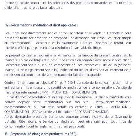
forme de cookie concernent les références des produits commandés et un numéro
d'identifiant généré de façon aléatoire.
​ ​12 - Réclamations, médiation et droit applicable :
Les litiges sont directement réglés entre l'acheteur et le vendeur. L'acheteur peut
présenter toute réclamation en envoyant une demande par e-mail, courrier simple
ou recommandé. L'acheteur et la savonnerie L'Atelier Ribambulle feront leur
meilleur effort pour parvenir à la résolution à l'amiable du litige.
Le présent contrat est soumis à la loi française. La langue du présent contrat est le
français. En cas de litiges et à défaut de résolution amiable avec notre service client,
l'acheteur peut saisir le Tribunal compétent, en l’occurrence celui de Melun (Seine-et-
Marne). Il peut également saisir la juridiction du lieu où il résidait au moment de la
conclusion du contrat ou de la survenance du fait dommageable.
Conformément aux articles L.616-1 et R.616-1 du code de la consommation, notre
entreprise a mis en place un dispositif de médiation de la consommation. L’entité de
médiation retenue est : CNPM – MEDIATION – CONSOMMATION.
En cas d'échec de résolution d'un litige avec la savonnerie L'Atelier Ribambulle, vous
pouvez déposer votre réclamation sur son site : http://cnpm-mediation-
consommation.eu ou par voie postale en écrivant à CNPM – MEDIATION –
CONSOMMATION – 27 Avenue de la Libération 42400 SAINT-CHAMOND.
Après démarche préalable écrite des consommateurs vis-à-vis de la Savonnerie
L'Atelier Ribambulle, le Service du Médiateur peut être saisi pour tout litige de
consommation dont le règlement n’aurait pas abouti.
13 - Responsabilité élargie des producteurs (REP):