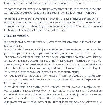
du produit, la garantie des vices cachés ne pourra plus être mise en jeu.
Les garanties de conformité et contre les vices cachés ont lieu sans frais pour le client.
Les frais postaux de retour sont à la charge de la Savonnerie L'Atelier Ribambulle.
Toutes les réclamations, demandes d’échange ou d’avoir doivent s’effectuer via le
formulaire de contact sur la page d’accueil, ou via le mail : hello@atelier-
ribambulle.com, en précisant l’objet du message « demande d’avoir» ou « demande
d’échange » dans le délai de trente jours de la livraison.
9- Délai de rétraction:
Vous avez le droit de vous rétracter du présent contrat sans donner de motif dans un
délai de 14 jours.
Le délai de rétractation expire 14 jours après le jour où vous-même, ou un tiers autre
que le transporteur et désigné par vous, prend physiquement possession du bien.
Pour exercer le droit de rétractation, vous devez nous notifier via notre formulaire de
contact sur la page d’accueil, via notre mail : hello@atelier-ribambulle.com ou via
notre adresse (1 Rue Alfred Nodet, 77130 Montereau Fault Yonne), votre décision de
rétractation du présent contrat au moyen d'une déclaration dénouée d'ambiguïté
(par exemple, lettre envoyée par la poste ou courrier électronique)
Pour que le délai de rétractation soit respecté, il suffit que vous transmettiez votre
communication relative à l'exercice du droit de rétractation avant l'expiration du
délai de rétractation.
En cas de rétractation de votre part du présent contrat, nous vous rembourserons
tous les paiements reçus de vous, y compris les frais de livraison sans retard excessif et,
en tout état de cause, au plus tard quatorze jours à compter du jour où nous sommes
informés de votre décision de rétractation du présent contrat.
Nous procéderons au remboursement en utilisant le même moyen de paiement que