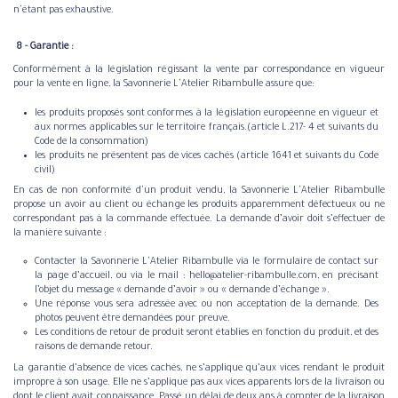
n'étant pas exhaustive.
​ ​8 - Garantie :
Conformément à la législation régissant la vente par correspondance en vigueur
pour la vente en ligne, la Savonnerie L'Atelier Ribambulle assure que:
les produits proposés sont conformes à la législation européenne en vigueur et
aux normes applicables sur le territoire français.(article L.217- 4 et suivants du
Code de la consommation)
les produits ne présentent pas de vices cachés (article 1641 et suivants du Code
civil)
En cas de non conformité d'un produit vendu, la Savonnerie L'Atelier Ribambulle
propose un avoir au client ou échange les produits apparemment défectueux ou ne
correspondant pas à la commande effectuée. La demande d’avoir doit s’effectuer de
la manière suivante :
Contacter la Savonnerie L'Atelier Ribambulle via le formulaire de contact sur
la page d’accueil, ou via le mail : hello@atelier-ribambulle.com, en précisant
l’objet du message « demande d’avoir » ou « demande d’échange ».
Une réponse vous sera adressée avec ou non acceptation de la demande. Des
photos peuvent être demandées pour preuve.
Les conditions de retour de produit seront établies en fonction du produit, et des
raisons de demande retour.
La garantie d’absence de vices cachés, ne s’applique qu’aux vices rendant le produit
impropre à son usage. Elle ne s’applique pas aux vices apparents lors de la livraison ou
dont le client avait connaissance. Passé un délai de deux ans à compter de la livraison