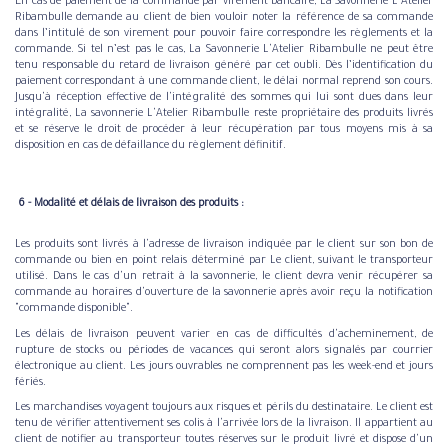
En cas de paiement de la commande par virement bancaire, La Savonnerie L'Atelier
Ribambulle demande au client de bien vouloir noter la référence de sa commande
dans l’intitulé de son virement pour pouvoir faire correspondre les règlements et la
commande. Si tel n’est pas le cas, La Savonnerie L'Atelier Ribambulle ne peut être
tenu responsable du retard de livraison généré par cet oubli. Dès l’identification du
paiement correspondant à une commande client, le délai normal reprend son cours.
Jusqu'à réception effective de l'intégralité des sommes qui lui sont dues dans leur
intégralité, La savonnerie L'Atelier Ribambulle reste propriétaire des produits livrés
et se réserve le droit de procéder à leur récupération par tous moyens mis à sa
disposition en cas de défaillance du règlement définitif.
​ ​6 - Modalité et délais de livraison des produits :
Les produits sont livrés à l'adresse de livraison indiquée par le client sur son bon de
commande ou bien en point relais déterminé par Le client, suivant le transporteur
utilisé. Dans le cas d'un retrait à la savonnerie, le client devra venir récupérer sa
commande au horaires d'ouverture de la savonnerie après avoir reçu la notification
"commande disponible".
Les délais de livraison peuvent varier en cas de difficultés d'acheminement, de
rupture de stocks ou périodes de vacances qui seront alors signalés par courrier
électronique au client. Les jours ouvrables ne comprennent pas les week-end et jours
fériés.
Les marchandises voyagent toujours aux risques et périls du destinataire. Le client est
tenu de vérifier attentivement ses colis à l'arrivée lors de la livraison. Il appartient au
client de notifier au transporteur toutes réserves sur le produit livré et dispose d'un