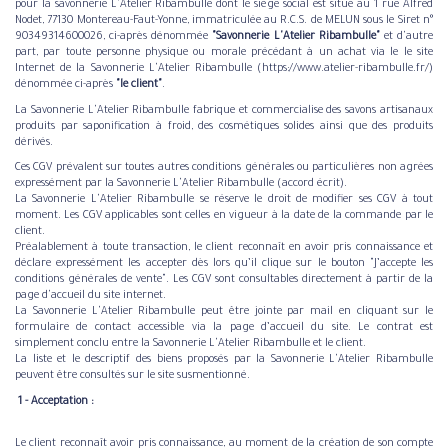
pour la savonnerie L'Atelier Ribambulle dont le siège social est situé au 1 rue Alfred
Nodet, 77130 Montereau-Faut-Yonne, immatriculée au R.C.S. de MELUN sous le Siret n°
90349314600026, ci-après dénommée
"Savonnerie L'Atelier Ribambulle"
et d'autre
part, par toute personne physique ou morale précédant à un achat via le le site
Internet de la Savonnerie L'Atelier Ribambulle (https://www.atelier-ribambulle.fr/)
dénommée ci-après
"le client"
.
La Savonnerie L'Atelier Ribambulle fabrique et commercialise des savons artisanaux
produits par saponification à froid, des cosmétiques solides ainsi que des produits
dérivés.
Ces CGV prévalent sur toutes autres conditions générales ou particulières non agrées
expressément par la Savonnerie L'Atelier Ribambulle (accord écrit).
La Savonnerie L'Atelier Ribambulle se réserve le droit de modifier ses CGV à tout
moment. Les CGV applicables sont celles en vigueur à la date de la commande par le
client.
Préalablement à toute transaction, le client reconnaît en avoir pris connaissance et
déclare expressément les accepter dès lors qu’il clique sur le bouton "J’accepte les
conditions générales de vente". Les CGV sont consultables directement à partir de la
page d'accueil du site internet.
La Savonnerie L'Atelier Ribambulle peut être jointe par mail en cliquant sur le
formulaire de contact accessible via la page d’accueil du site. Le contrat est
simplement conclu entre la Savonnerie L'Atelier Ribambulle et le client.
La liste et le descriptif des biens proposés par la Savonnerie L'Atelier Ribambulle
peuvent être consultés sur le site susmentionné.
​ 1 - Acceptation :
​Le client reconnaît avoir pris connaissance, au moment de la création de son compte