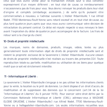
celui que vous aurez utilisé pour la transaction initiale, sauf si vous convenez
expressément d'un moyen différent ; en tout état de cause, ce remboursement
n'occasionnera pas de frais pour vous. Vous devrez renvoyer les produits dans leur état
d'origine et complets (emballage, accessoires...) de sorte qu'ils puissent être
commercialisés à nouveau, à l'adresse suivante: L'Atelier Ribambulle, 1 rue Alfred
Nodet, 77130 Montereau-Fault-Yonne, sans retard excessif et, en tout état de cause, au
plus tard quatorze jours après que vous nous aurez communiqué votre décision de
rétractation du présent contrat. Ce délai est réputé respecté si vous renvoyez le bien
avant l'expiration du délai de quatorze jours accompagné de la facture. Les frais de
retour sont à la charge du client.
10- Droits et propriété intellectuelle
Les marques, noms de domaines, produits, images, vidéos, textes ou plus
généralement toute information objet de droits de propriété intellectuelle sont et
restent la propriété exclusive de la Savonnerie L'Atelier Ribambulle. Aucune cession
de droits de propriété intellectuelle n’est réalisée au travers des présentes CGV. Toute
reproduction totale ou partielle, modification ou utilisation de ces biens pour quelque
motif que ce soit est strictement interdite.
​ ​11 - Informatique et Liberté :
La savonnerie L'Atelier Ribambulle s’engage à ne pas utiliser les informations clients
pour la vente, la location ou le prêt de données. Le client dispose d'un droit d'accès, de
modification et de suppression des données qui le concernent (art.34 de la loi
"Informatique et Libertés" du 6 janvier 1978). Pour exercer votre droit défini par la
Commission Nationale Informatique et Liberté (CNIL), adressez-vous à MADAME
ELODIE DRUESNE, L'Atelier Ribambulle,1 rue Alfred Nodet, 77130 Montereau-Fault-
Yonne ou à hello@atelier-ribambulle.com. Les seules informations recueillies sous