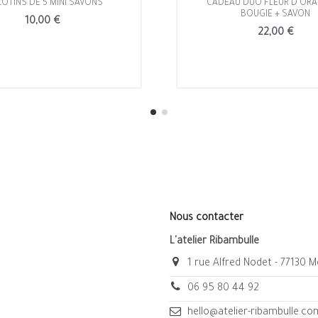
LOTINS DE 5 MINI SAVONS
CADEAU DUO FLEUR D'ORA
BOUGIE + SAVON
10,00 €
22,00 €
Nous contacter
L'atelier Ribambulle
1 rue Alfred Nodet - 77130 
06 95 80 44 92
hello@atelier-ribambulle.co