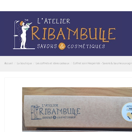
Accueil
La boutique
Les coffrets et idées cadeaux
Coffret soin Hespéridé – Savons & baume aux ag