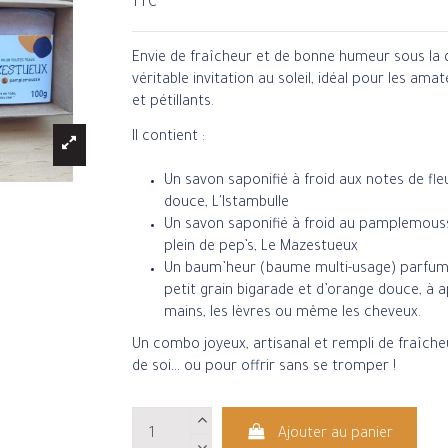
TTC
Envie de fraîcheur et de bonne humeur sous la 
véritable invitation au soleil, idéal pour les a
et pétillants.
Il contient :
Un savon saponifié à froid aux notes de fl
douce,
L'Istambulle
Un savon saponifié à froid au pamplemousse 
plein de pep’s,
Le Mazestueux
Un
baum’heur
(baume multi-usage) parfumé 
petit grain bigarade et d’orange douce, à a
mains, les lèvres ou même les cheveux.
Un combo joyeux, artisanal et rempli de fraîche
de soi… ou pour offrir sans se tromper !
Ajouter au panier