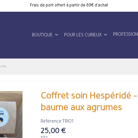
Frais de port offert à partir de 69€ d'achat
PROFESSIO
BOUTIQUE
POUR LES CURIEUX
rumes
Coffret soin Hespéridé 
baume aux agrumes
Référence
TRIO1
25,00 €