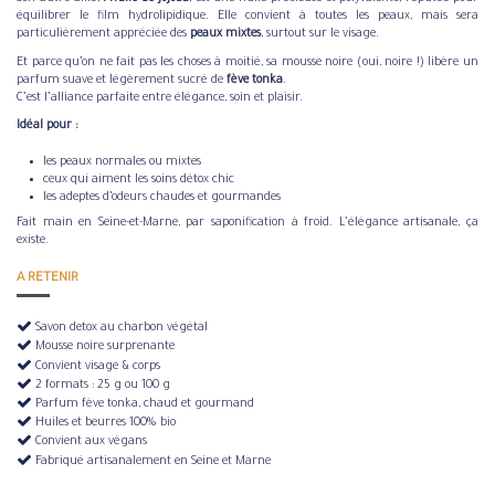
équilibrer le film hydrolipidique. Elle convient à toutes les peaux, mais sera
particulièrement appréciée des
peaux mixtes
, surtout sur le visage.
Et parce qu’on ne fait pas les choses à moitié, sa mousse noire (oui, noire !) libère un
parfum suave et légèrement sucré de
fève tonka
.
C’est l’alliance parfaite entre élégance, soin et plaisir.
Idéal pour :
les peaux normales ou mixtes
ceux qui aiment les soins détox chic
les adeptes d’odeurs chaudes et gourmandes
Fait main en Seine-et-Marne, par saponification à froid. L’élégance artisanale, ça
existe.
A RETENIR
Savon detox au charbon végétal
Mousse noire surprenante
Convient visage & corps
2 formats : 25 g ou 100 g
Parfum fève tonka, chaud et gourmand
Huiles et beurres 100% bio
Convient aux végans
Fabriqué artisanalement en Seine et Marne