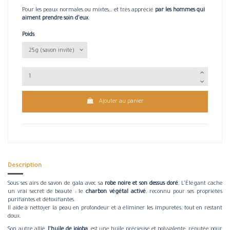
Pour les peaux normales ou mixtes… et très apprécié
par les hommes qui
aiment prendre soin d’eux
.
Poids
Ajouter au panier
Description
Sous ses airs de savon de gala avec sa
robe noire et son dessus doré
, L’Élégant cache
un vrai secret de beauté : le
charbon végétal activé
, reconnu pour ses propriétés
purifiantes et détoxifiantes.
Il aide à nettoyer la peau en profondeur et à éliminer les impuretés, tout en restant
doux.
Son autre allié,
l’huile de jojoba
, est une huile précieuse et polyvalente, réputée pour