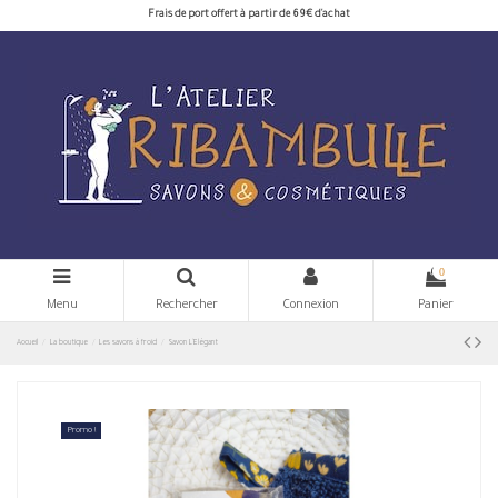
Frais de port offert à partir de 69€ d'achat
0
Menu
Rechercher
Connexion
Panier
Accueil
La boutique
Les savons à froid
Savon L'Elégant
Promo !