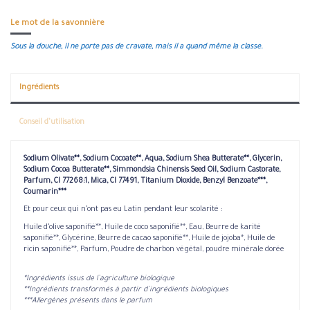
Le mot de la savonnière
Sous la douche, il ne porte pas de cravate, mais il a quand même la classe.
Ingrédients
Conseil d’utilisation
Sodium Olivate**, Sodium Cocoate**, Aqua, Sodium Shea Butterate**, Glycerin,
Sodium Cocoa Butterate**, Simmondsia Chinensis Seed Oil, Sodium Castorate,
Parfum, CI 77268:1, Mica, CI 77491, Titanium Dioxide, Benzyl Benzoate***,
Coumarin***
Et pour ceux qui n’ont pas eu Latin pendant leur scolarité :
Huile d’olive saponifié**, Huile de coco saponifié**, Eau, Beurre de karité
saponifié**, Glycérine, Beurre de cacao saponifié**, Huile de jojoba*, Huile de
ricin saponifié**, Parfum, Poudre de charbon végétal, poudre minérale dorée
*Ingrédients issus de l’agriculture biologique
**Ingrédients transformés à partir d’ingrédients biologiques
***Allergènes présents dans le parfum