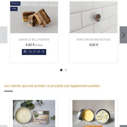
Promo !
-20%
SAVON LE BELLIFONTAIN
PORTE-SAVON MAGNÉTIQUE
6,80 €
8,00 €
8,50 €
23
j.
16
:
44
:
14
Les clients qui ont acheté ce produit ont également acheté :