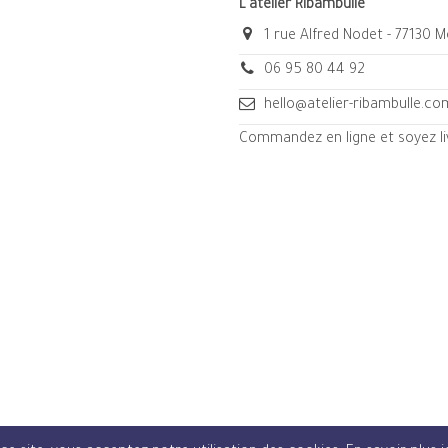
L'atelier Ribambulle
1 rue Alfred Nodet - 77130 
06 95 80 44 92
hello@atelier-ribambulle.co
Commandez en ligne et soyez liv