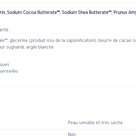
in, Sodium Cocoa Butterate**, Sodium Shea Butterate**, Prunus Amy
rité :
e**, glycerine (produit issu de la saponification), beurre de cacao sap
ur sughandi, argile blanche
iques
sentielles
Peau sensible et très sèche
Non