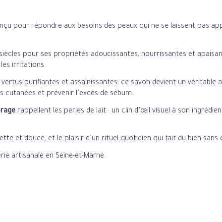
onçu pour répondre aux besoins des peaux qui ne se laissent pas app
 siècles pour ses propriétés adoucissantes, nourrissantes et apaisant
es irritations.
ertus purifiantes et assainissantes, ce savon devient un véritable al
ions cutanées et prévenir l’excès de sébum.
brage
rappellent les perles de lait : un clin d’œil visuel à son ingré
e et douce, et le plaisir d’un rituel quotidien qui fait du bien san
rie artisanale en Seine-et-Marne.