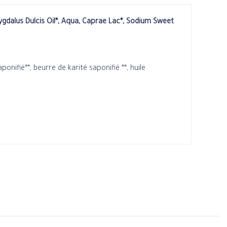
gdalus Dulcis Oil*, Aqua, Caprae Lac*, Sodium Sweet
onifié**, beurre de karité saponifié **, huile