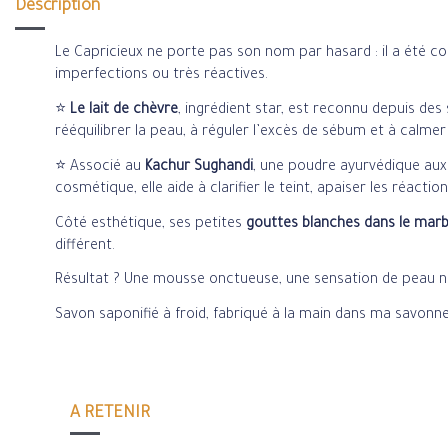
Description
Le Capricieux ne porte pas son nom par hasard : il a été c
imperfections ou très réactives.
⭐
Le lait de chèvre
, ingrédient star, est reconnu depuis des
rééquilibrer la peau, à réguler l’excès de sébum et à calmer l
⭐ Associé au
Kachur Sughandi
, une poudre ayurvédique aux v
cosmétique, elle aide à clarifier le teint, apaiser les réact
Côté esthétique, ses petites
gouttes blanches dans le mar
différent.
Résultat ? Une mousse onctueuse, une sensation de peau nett
Savon saponifié à froid, fabriqué à la main dans ma savonne
A RETENIR