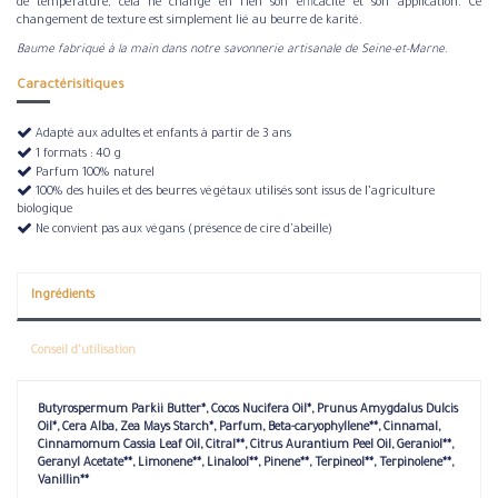
de température, cela ne change en rien son efficacité et son application. Ce
changement de texture est simplement lié au beurre de karité.
Baume fabriqué à la main dans notre savonnerie artisanale de Seine-et-Marne.
Caractérisitiques
Adapté aux adultes et enfants à partir de 3 ans
1 formats : 40 g
Parfum 100% naturel
100% des huiles et des beurres végétaux utilisés sont issus de l’agriculture
biologique
Ne convient pas aux végans (présence de cire d'abeille)
Ingrédients
Conseil d’utilisation
Butyrospermum Parkii Butter*, Cocos Nucifera Oil*, Prunus Amygdalus Dulcis
Oil*, Cera Alba, Zea Mays Starch*, Parfum, Beta-caryophyllene**, Cinnamal,
Cinnamomum Cassia Leaf Oil, Citral**, Citrus Aurantium Peel Oil, Geraniol**,
Geranyl Acetate**, Limonene**, Linalool**, Pinene**, Terpineol**, Terpinolene**,
Vanillin**