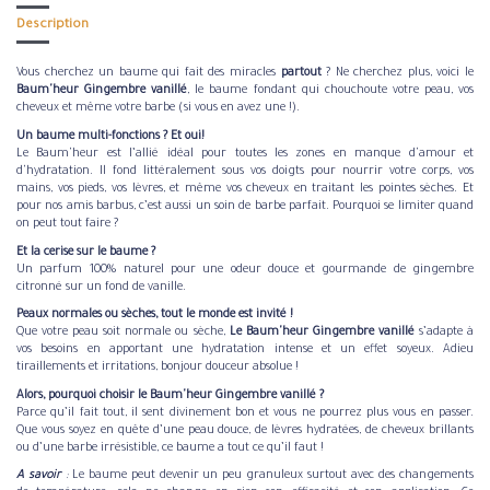
Description
Vous cherchez un baume qui fait des miracles
partout
? Ne cherchez plus, voici le
Baum'heur Gingembre vanillé
, le baume fondant qui chouchoute votre peau, vos
cheveux et même votre barbe (si vous en avez une !).
Un baume multi-fonctions ? Et oui!
Le Baum'heur est l’allié idéal pour toutes les zones en manque d'amour et
d'hydratation. Il fond littéralement sous vos doigts pour nourrir votre corps, vos
mains, vos pieds, vos lèvres, et même vos cheveux en traitant les pointes sèches. Et
pour nos amis barbus, c’est aussi un soin de barbe parfait. Pourquoi se limiter quand
on peut tout faire ?
Et la cerise sur le baume ?
Un parfum 100% naturel pour une odeur douce et gourmande de gingembre
citronné sur un fond de vanille.
Peaux normales ou sèches, tout le monde est invité !
Que votre peau soit normale ou sèche,
Le Baum'heur Gingembre vanillé
s’adapte à
vos besoins en apportant une hydratation intense et un effet soyeux. Adieu
tiraillements et irritations, bonjour douceur absolue !
Alors, pourquoi choisir le Baum'heur Gingembre vanillé ?
Parce qu’il fait tout, il sent divinement bon et vous ne pourrez plus vous en passer.
Que vous soyez en quête d’une peau douce, de lèvres hydratées, de cheveux brillants
ou d’une barbe irrésistible, ce baume a tout ce qu’il faut !
A savoir
:
Le baume peut devenir un peu granuleux surtout avec des changements