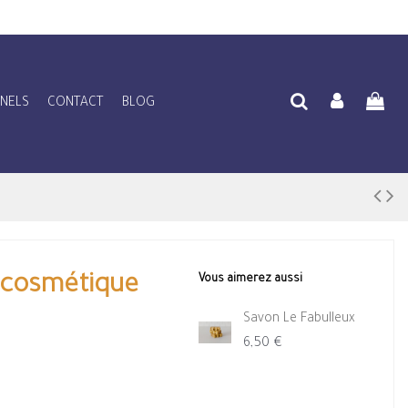
NNELS
CONTACT
BLOG
r cosmétique
Vous aimerez aussi
Savon Le Fabulleux
6,50 €