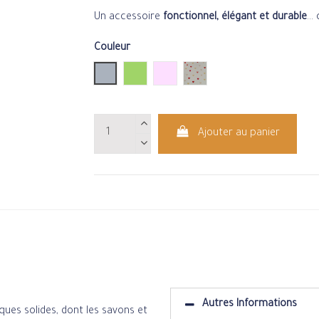
Un accessoire
fonctionnel, élégant et durable
..
Couleur
Gris
Vert
Rose claire
Gris clair avec des petits 
Ajouter au panier
Autres Informations
ques solides, dont les savons et