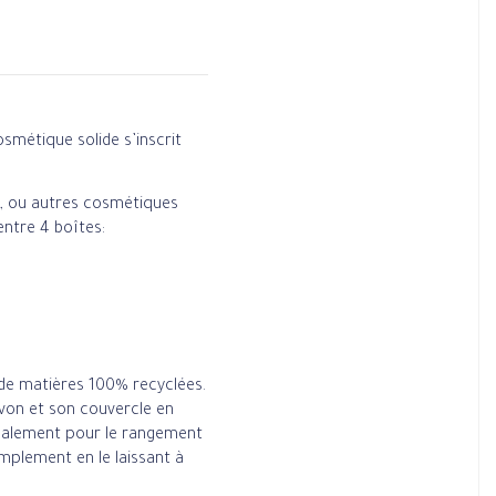
métique solide s’inscrit
, ou autres cosmétiques
 entre 4 boîtes:
 de matières 100% recyclées.
von et son couvercle en
 également pour le rangement
implement en le laissant à