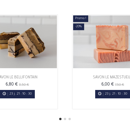
Promo !
-20%
AVON LE BELLIFONTAIN
SAVON LE MAZESTUE
6,80 €
6,00 €
8,50 €
7,50 €
23
j.
21
:
10
:
30
23
j.
21
:
10
:
30