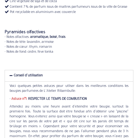
Cire végétale de soja et de colza
Contient 7 % de parfum issus de maîtres parfumeurs issus de la ville de Grasse
Pot recyclable en aluminium avec couvercle
Pyramides olfactives
- Notes olfactives:
aromatique, boisé, frais
- Notes de tête: lavandin, armoise
- Notes de cœur: thym, romarin
- Notes de fond: cèdre, fève tonka
Conseil d'utilisation
Voici quelques petites astuces pour utliser dans les meilleures conditions les
bougies parfumées de L'Atelier Ribambulle:
-
Astuce
n°1
:
RESPECTER LE TEMPS DE COMBUSTION
Attendez au moins une heure avant d'éteindre votre bougie, surtout la
première fois. Toute la surface doit être fondue afin d'obtenir une "piscine"
homogène. Vous éviterez ainsi que votre bougie se « creuse » en laissant de la
cire sur les parois de votre pot et « qui dit cire sur les parois dit temps de
brûlage en moins ». Cependant pour votre sécurité et pour économiser vos
bougies, nous vous recommandons de ne pas l’allumer pendant plus de 3 h
maximum. En effet, pour profiter du parfum de votre bougie, vous n’avez pas