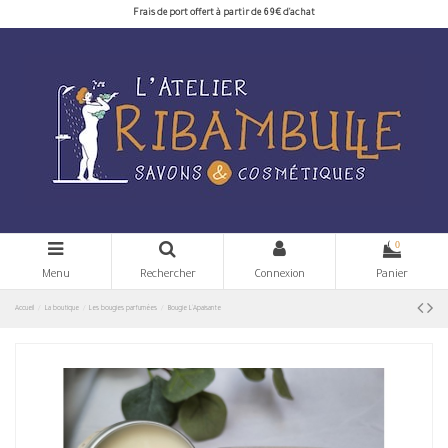
Frais de port offert à partir de 69€ d'achat
0
Menu
Rechercher
Connexion
Panier
Accueil
La boutique
Les bougies parfumées
Bougie L'Apaisante