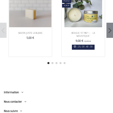
Promo !
-4,00 €
SAVON JUSTE LEBLANC
BOUGIE "ET PAF ! ... LE
MOUSTIQUE"
5,00 €
9,00 €
13,00 €
23
j.
00
:
48
:
00
Information
Nous contacter
Nous suivre