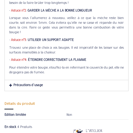
besoin de la faire brûler trop longtemps !
-
Astuce n°2
:
GARDER LA MÈCHE A LA BONNE LONGUEUR
Lorsque vous l'allumerez à nouveau, veillez à ce que la mèche reste bien
courte, soit environ 5mm. Cela évitera qu'elle ne se casse et répande du noir
dans la cire. Faire ce geste vous permettra une bonne combustion de votre
bougie !
-
Astuce n°3
:
UTILISER UN SUPPORT ADAPTE
Trouvez une place de choix à vos bougies. Il est impératif de les laisser sur des
surfaces insensibles à la chaleur.
-
Astuce n°4
:
ÉTEINDRE CORRECTEMENT LA FLAMME
Pour éteindre votre bougie, étouffez-la en refermant le couvercle du pot, elle ne
dégagera pas de fumée.
Précautions d'usage
Détails du produit
Edition limitée
Non
En stock
4 Produits