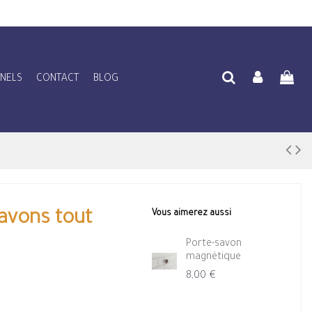
NNELS
CONTACT
BLOG
Savons tout
Vous aimerez aussi
Porte-savon
magnétique
8,00 €