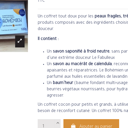
TTC
Un coffret tout doux pour les
peaux fragiles, t
produits composés avec des ingrédients choisis 
douceur.
Il contient :
Un
savon saponifié à froid neutre
, sans par
d’une extrême douceur
Le Fabulleux
Un
savon au macérât de calendula
, reconn
apaisantes et réparatrices.
Le Bohémien
un
parfumé aux huiles essentielles de lavandin
Un
baum’heur
(baume fondant multi-usage
beurres végétaux nourrissants, pour hydrat
agresser.
Un coffret cocon pour petits et grands, à utilis
besoin de réconfort cutané. Un coffret 100% na
Ajouter au panier