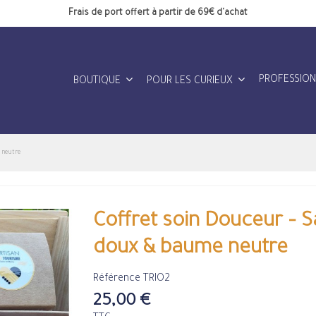
Frais de port offert à partir de 69€ d'achat
PROFESSIO
BOUTIQUE
POUR LES CURIEUX
 neutre
Coffret soin Douceur – 
doux & baume neutre
Référence
TRIO2
25,00 €