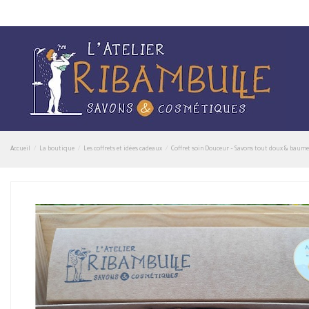
Accueil
La boutique
Les coffrets et idées cadeaux
Coffret soin Douceur – Savons tout doux & baume